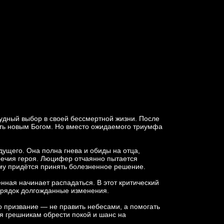
удный выбор в своей бессмертной жизни. После
ать новым Богом. Но вместо ожидаемого триумфа
ущего. Она полна гнева и обиды на отца,
речия героя. Люцифер отчаянно пытается
 ему придётся принять болезненное решение.
нная начинает распадаться. В этот критический
порядок долгожданные изменения.
о призвание — не править небесами, а помогать
я грешникам обрести покой и шанс на