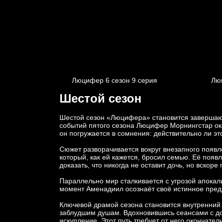
Люцифер 6 cезон 9 cерия
Лю
Шестой сезон
Шестой сезон «Люцифера» становится завершающ
событий пятого сезона Люцифер Морнингстар ок
он погружается в сомнения: действительно ли это
Сюжет разворачивается вокруг внезапного появл
который, как ей кажется, бросил семью. Её поя
доказать, что никогда не оставит дочь, но вско
Параллельно мир сталкивается с угрозой апокали
момент Аменадиил осознаёт своё истинное предн
Ключевой драмой сезона становится внутренний 
заблудшим душам. Вдохновившись сеансами с до
искупление. Этот путь требует от него окончат