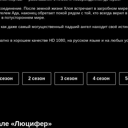
оединение. После земной жизни Хлоя встречает в загробном мире 
лем Ада, наконец обретает покой рядом с той, кто всегда верил в
и в потустороннем мире.
 как даже самый могущественный падший ангел находит своё исти
тно в хорошем качестве HD 1080, на русском языке и на любых у
 сезон
2 сезон
3 сезон
4 сезон
5
але «Люцифер»