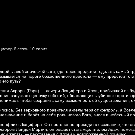
цифер 6 cезон 10 cерия
ей главой эпической саги, где герою предстоит сделать самый тр
азывается на пороге божественного престола — ему предстоит ст
 его путь?
ения Авроры (Рори) — дочери Люцифера и Хлои, прибывшей из буд
вление запускает цепочку событий, обнажающих глубинные противо
ре понимает: чтобы сохранить саму возможность её существования,
псиса. Без верховного правителя ангелы теряют контроль, а Вселе
азначение и берёт на себя роль нового Бога, внося в небесный 
конфликт Люцифера. Он постепенно приходит к осознанию, что ег
ктором Линдой Мартин, он решает стать «целителем Ада», помога
ельной жертвы — расставания с Хлоей и новорождённой дочерью.