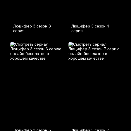
Люцифер 3 cезон 3
Люцифер 3 cезон 4
cерия
cерия
Люцифер 3 cезон 6
Люцифер 3 cезон 7