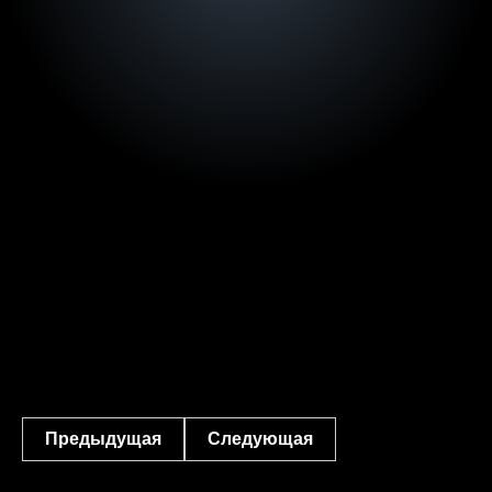
Предыдущая
Следующая