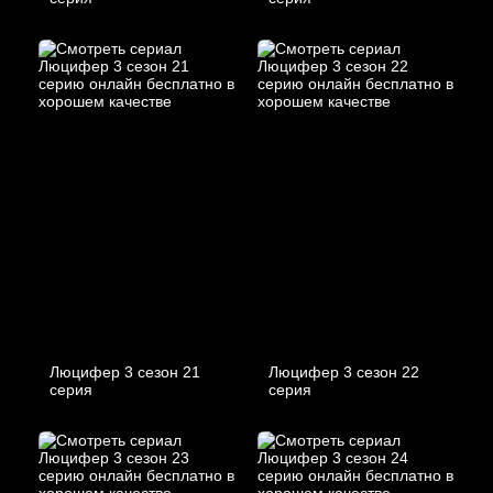
Люцифер 3 cезон 21
Люцифер 3 cезон 22
cерия
cерия