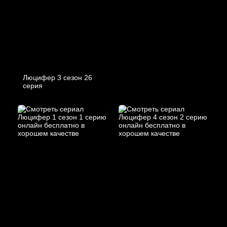
Люцифер 3 cезон 26
cерия