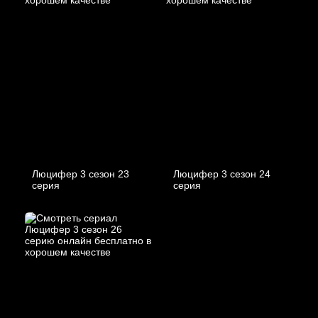
Люцифер 3 cезон 23
Люцифер 3 cезон 24
cерия
cерия