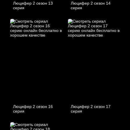
Люцифер 2 cезон 13
Люцифер 2 cезон 14
cерия
cерия
Люцифер 2 cезон 16
Люцифер 2 cезон 17
cерия
cерия