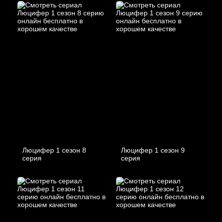
Люцифер 1 cезон 8
Люцифер 1 cезон 9
cерия
cерия