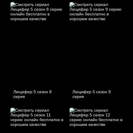
Люцифер 5 cезон 8
Люцифер 5 cезон 9
cерия
cерия