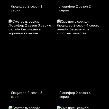
Люцифер 2 cезон 1
Люцифер 2 cезон 2
cерия
cерия
Люцифер 2 cезон 3
Люцифер 2 cезон 4
cерия
cерия