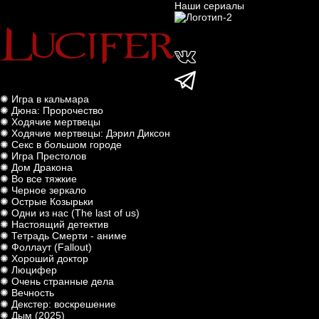
Наши сериалы
✺ Игра в кальмара
✺ Дюна: Пророчество
✺ Ходячие мертвецы
✺ Ходячие мертвецы: Дэрил Диксон
✺ Секс в большом городе
✺ Игра Престолов
✺ Дом Дракона
✺ Во все тяжкие
✺ Черное зеркало
✺ Острые Козырьки
✺ Одни из нас (The last of us)
✺ Настоящий детектив
✺ Тетрадь Смерти - аниме
✺ Фоллаут (Fallout)
✺ Хороший доктор
✺ Люцифер
✺ Очень странные дела
✺ Вечность
✺ Декстер: воскрешение
✺ Дым (2025)