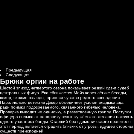
Предыдущая
Следующая
Брюки оргии на работе
Шестой эпизод четвёртого сезона показывает резкий сдвиг судеб
центральных фигур. Ева сближается Мейз через лёгкие беседы,
юмор, схожие взгляды, принося чувство редкого совпадения.
Параллельно детектив Декер объединяет усилия владыки ада
ради поимки подозреваемого, связанного гибелью человека.
Проверка выводит не одиночку, а разветвлённую группу. Поступки
офицера вызывают напарнику вспышку жёсткого желания наказать
одного участника банды. Старший брат демонического правителя
этот период пытается оградить близких от угрозы, идущей стороны
существ преисподней.