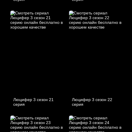
Люцифер 3 cезон 21
Люцифер 3 cезон 22
cерия
cерия