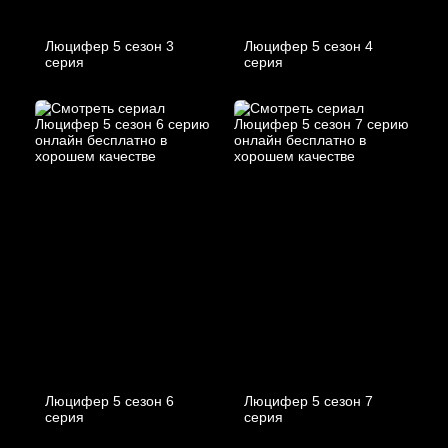
Люцифер 5 cезон 3
Люцифер 5 cезон 4
cерия
cерия
Люцифер 5 cезон 6
Люцифер 5 cезон 7
cерия
cерия