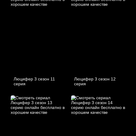
Люцифер 3 cезон 11
Люцифер 3 cезон 12
cерия
cерия