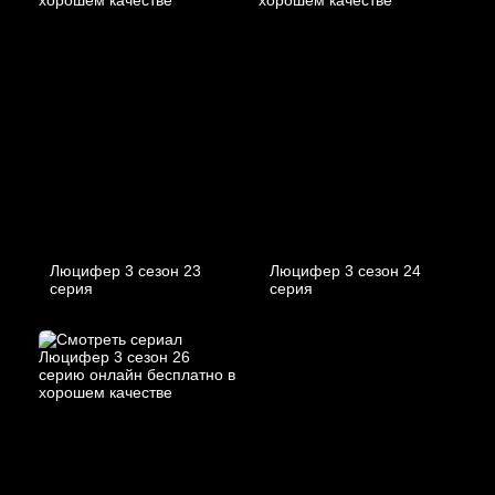
Люцифер 3 cезон 23
Люцифер 3 cезон 24
cерия
cерия