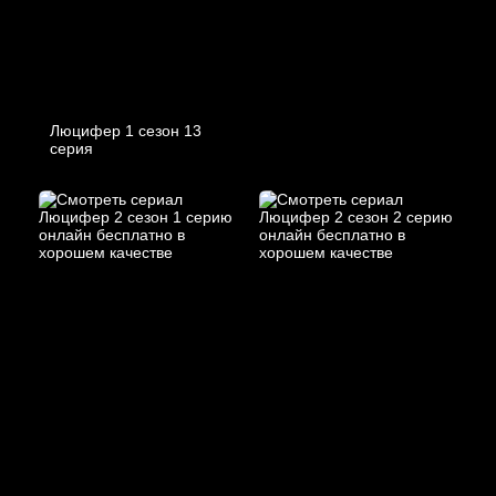
Люцифер 1 cезон 13
cерия