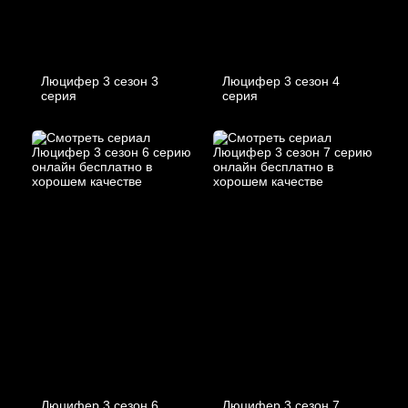
Люцифер 3 cезон 3
Люцифер 3 cезон 4
cерия
cерия
Люцифер 3 cезон 6
Люцифер 3 cезон 7