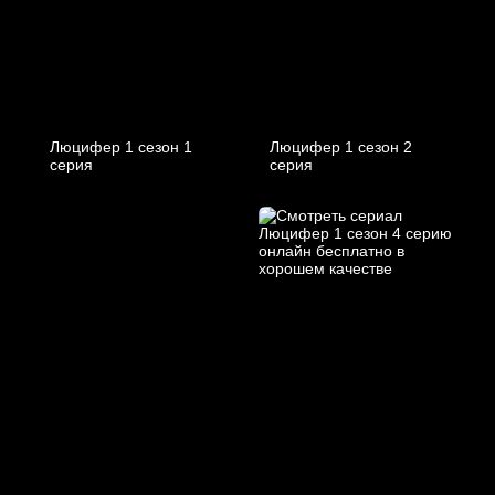
Люцифер 1 cезон 1
Люцифер 1 cезон 2
cерия
cерия