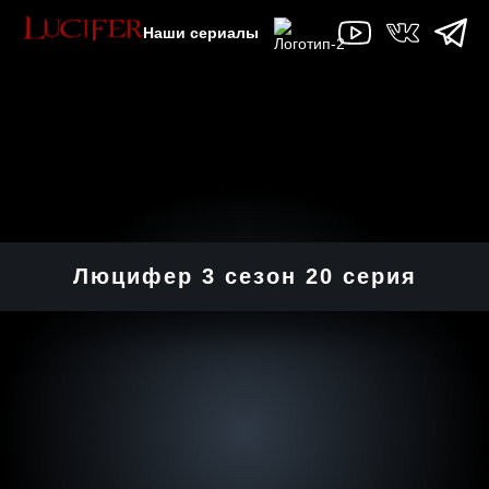
Наши сериалы
Люцифер 3 cезон 20 cерия