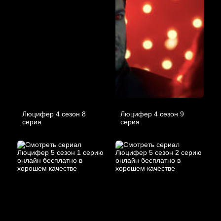
Люцифер 4 cезон 8
Люцифер 4 cезон 9
cерия
cерия