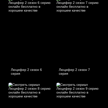
Люцифер 2 cезон 6
Люцифер 2 cезон 7
cерия
cерия