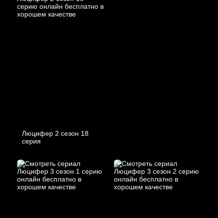
Люцифер 2 cезон 18
cерия