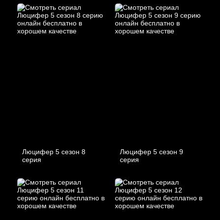
Люцифер 5 cезон 8
Люцифер 5 cезон 9
cерия
cерия