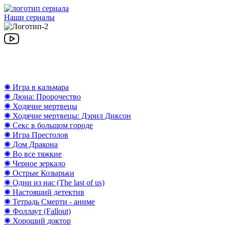
Наши сериалы
✺ Игра в кальмара
✺ Дюна: Пророчество
✺ Ходячие мертвецы
✺ Ходячие мертвецы: Дэрил Диксон
✺ Секс в большом городе
✺ Игра Престолов
✺ Дом Дракона
✺ Во все тяжкие
✺ Черное зеркало
✺ Острые Козырьки
✺ Одни из нас (The last of us)
✺ Настоящий детектив
✺ Тетрадь Смерти - аниме
✺ Фоллаут (Fallout)
✺ Хороший доктор