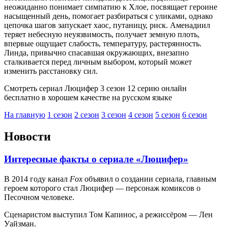
неожиданно понимает симпатию к Хлое, посвящает героине
насыщенный день, помогает разбираться с уликами, однако
цепочка шагов запускает хаос, путаницу, риск. Аменадиил
теряет небесную неуязвимость, получает земную плоть,
впервые ощущает слабость, температуру, растерянность.
Линда, привычно спасавшая окружающих, внезапно
сталкивается перед личным выбором, который может
изменить расстановку сил.
Смотреть сериал Люцифер 3 сезон 12 серию онлайн
бесплатно в хорошем качестве на русском языке
На главную
1 сезон
2 сезон
3 сезон
4 сезон
5 сезон
6 сезон
Новости
Интересные факты о сериале «Люцифер»
В 2014 году канал
Fox
объявил о создании сериала, главным
героем которого стал Люцифер — персонаж комиксов о
Песочном человеке.
Сценаристом выступил Том Капинос, а режиссёром — Лен
Уайзман.