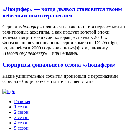
«Люцифер» — когда дьявол становится твоим
небесным психотерапевтом
Сериал
«Люцифер»
появился не как попытка переосмыслить
религиозные архетипы, а как продукт золотой эпохи
телеадаптаций комиксов, которая расцвела в 2010-х.
Формально шоу основано на серии комиксов DC-Vertigo,
родившейся в 2000 году как спин-офф к культовому
«Песочному человеку»
Нила Геймана.
Сюрпризы финального сезона «Люцифера»
Какие удивительные события произошли с персонажами
сериала «Люцифер»? Читайте в нашей статье!
Главная
1 сезон
2 сезон
3 сезон
4 сезон
5 сезон