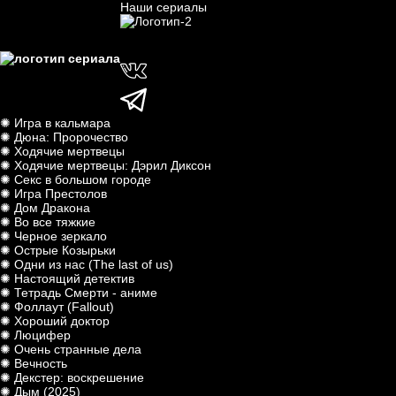
Наши сериалы
✺ Игра в кальмара
✺ Дюна: Пророчество
✺ Ходячие мертвецы
✺ Ходячие мертвецы: Дэрил Диксон
✺ Секс в большом городе
✺ Игра Престолов
✺ Дом Дракона
✺ Во все тяжкие
✺ Черное зеркало
✺ Острые Козырьки
✺ Одни из нас (The last of us)
✺ Настоящий детектив
✺ Тетрадь Смерти - аниме
✺ Фоллаут (Fallout)
✺ Хороший доктор
✺ Люцифер
✺ Очень странные дела
✺ Вечность
✺ Декстер: воскрешение
✺ Дым (2025)