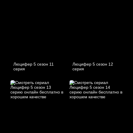
Люцифер 5 cезон 11
Люцифер 5 cезон 12
cерия
cерия