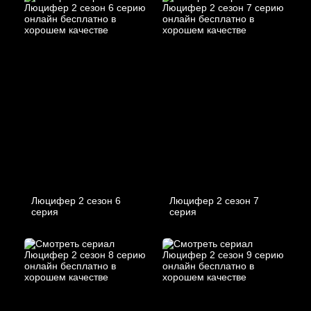
Люцифер 2 cезон 6
Люцифер 2 cезон 7
cерия
cерия