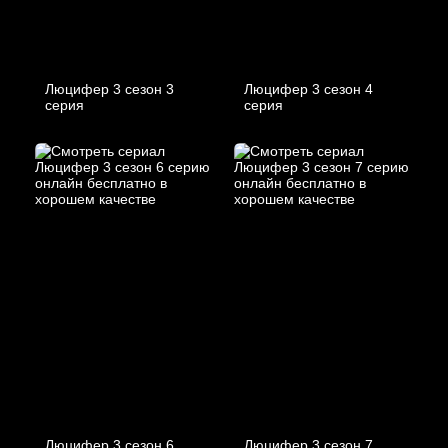
Люцифер 3 cезон 3
Люцифер 3 cезон 4
cерия
cерия
Люцифер 3 cезон 6
Люцифер 3 cезон 7