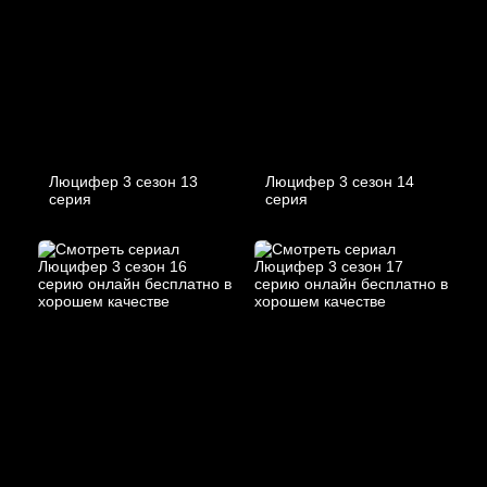
Люцифер 3 cезон 13
Люцифер 3 cезон 14
cерия
cерия