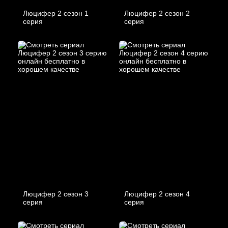
Люцифер 2 cезон 1
Люцифер 2 cезон 2
cерия
cерия
Люцифер 2 cезон 3
Люцифер 2 cезон 4
cерия
cерия