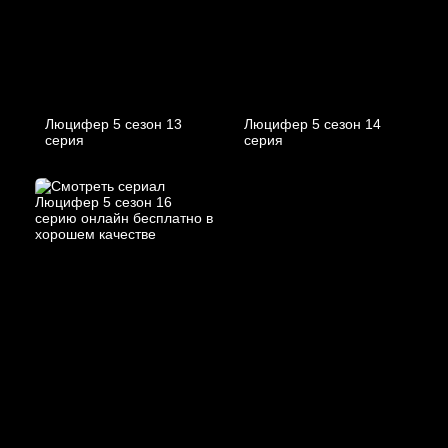
Люцифер 5 cезон 13
Люцифер 5 cезон 14
cерия
cерия