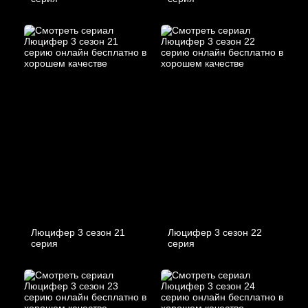
Люцифер 3 cезон 21
Люцифер 3 cезон 22
cерия
cерия