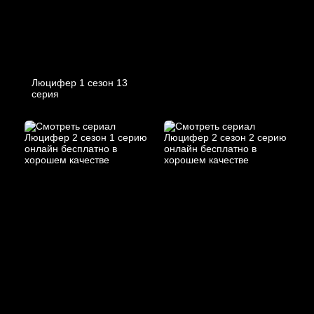
Люцифер 1 cезон 13
cерия