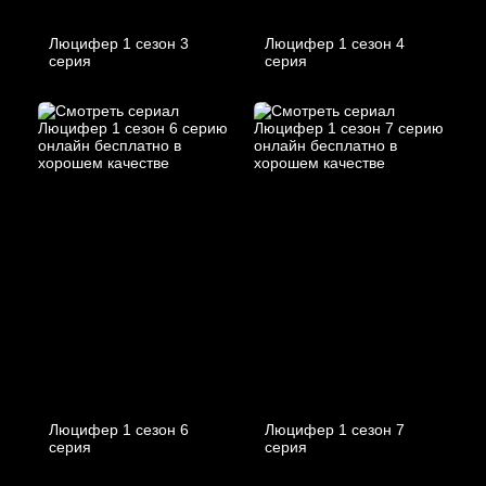
Люцифер 1 cезон 3
Люцифер 1 cезон 4
cерия
cерия
Люцифер 1 cезон 6
Люцифер 1 cезон 7
cерия
cерия