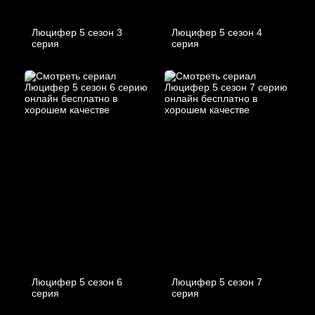
Люцифер 5 cезон 3
Люцифер 5 cезон 4
cерия
cерия
Люцифер 5 cезон 6
Люцифер 5 cезон 7
cерия
cерия