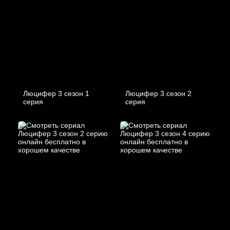
Люцифер 3 cезон 1
Люцифер 3 cезон 2
cерия
cерия