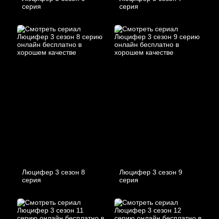
cерия
cерия
Люцифер 3 cезон 8
Люцифер 3 cезон 9
cерия
cерия