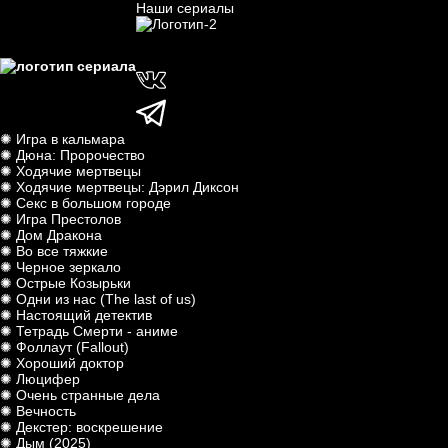
Наши сериалы
✺ Игра в кальмара
✺ Дюна: Пророчество
✺ Ходячие мертвецы
✺ Ходячие мертвецы: Дэрил Диксон
✺ Секс в большом городе
✺ Игра Престолов
✺ Дом Дракона
✺ Во все тяжкие
✺ Черное зеркало
✺ Острые Козырьки
✺ Одни из нас (The last of us)
✺ Настоящий детектив
✺ Тетрадь Смерти - аниме
✺ Фоллаут (Fallout)
✺ Хороший доктор
✺ Люцифер
✺ Очень странные дела
✺ Вечность
✺ Декстер: воскрешение
✺ Дым (2025)