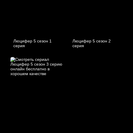
Люцифер 5 cезон 1
Люцифер 5 cезон 2
cерия
cерия