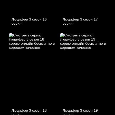
Люцифер 3 cезон 16
Люцифер 3 cезон 17
cерия
cерия
Люцифер 3 cезон 18
Люцифер 3 cезон 19
cерия
cерия