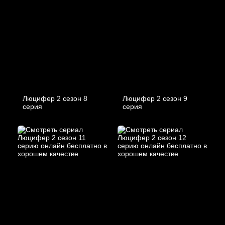
Люцифер 2 cезон 8
Люцифер 2 cезон 9
cерия
cерия