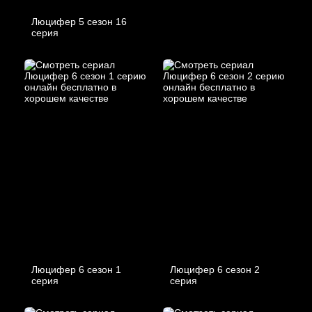
Люцифер 5 cезон 16
cерия
Люцифер 6 cезон 1
Люцифер 6 cезон 2
cерия
cерия