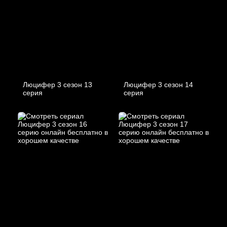
Люцифер 3 cезон 13
Люцифер 3 cезон 14
cерия
cерия