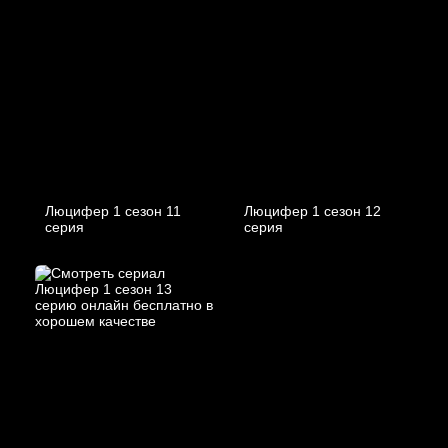
Люцифер 1 cезон 11
Люцифер 1 cезон 12
cерия
cерия