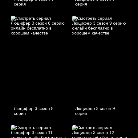
cерия
cерия
Люцифер 3 cезон 8
Люцифер 3 cезон 9
cерия
cерия