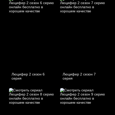
Люцифер 2 cезон 6
Люцифер 2 cезон 7
cерия
cерия