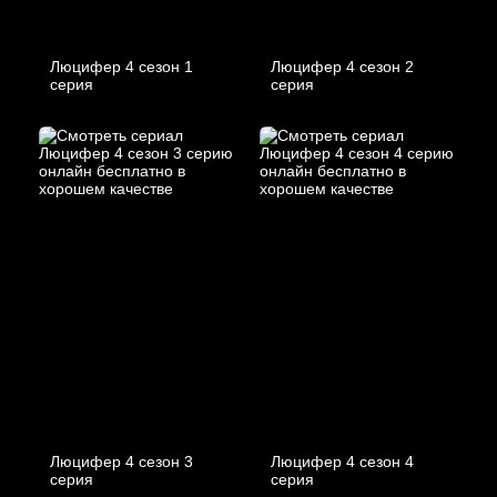
Люцифер 4 cезон 1
Люцифер 4 cезон 2
cерия
cерия
Люцифер 4 cезон 3
Люцифер 4 cезон 4
cерия
cерия