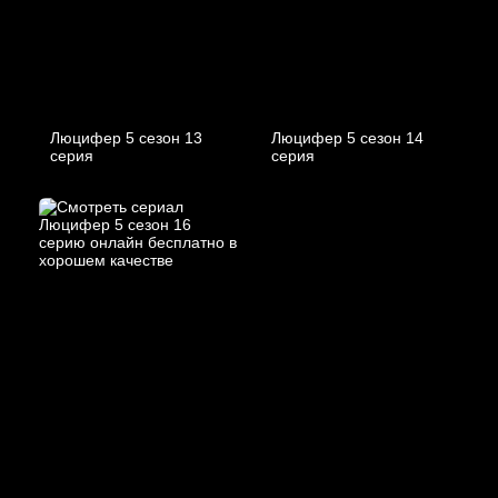
Люцифер 5 cезон 13
Люцифер 5 cезон 14
cерия
cерия