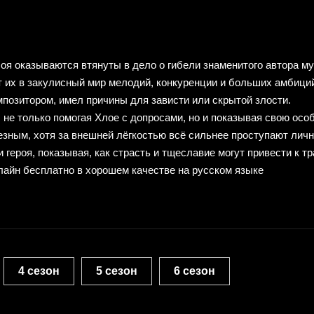
оя оказываются втянуты в дело о гибели знаменитого автора му
 их в закулисный мир мелодий, конкуренции и больших амбиций,
мпозитором, имел причины для зависти или скрытой злости.
не только помогая Хлое с допросами, но и показывая свою особ
езным, хотя за внешней лёгкостью всё сильнее проступают лич
героя, показывая, как страсть и тщеславие могут привести к т
лайн бесплатно в хорошем качестве на русском языке
4 сезон
5 сезон
6 сезон