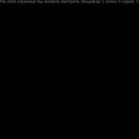
На этой странице Вы можете
смотреть Люцифер 1 cезон 5 cерия
. 