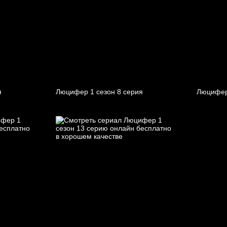
я
Люцифер 1 cезон 8 cерия
Люцифер