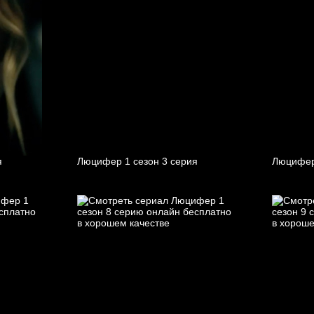
я
Люцифер 1 cезон 3 cерия
Люцифер