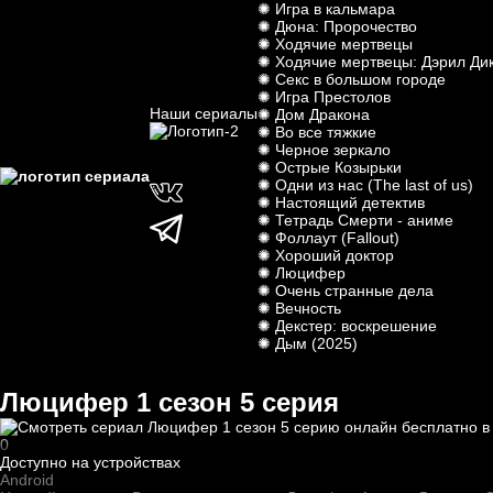
✺ Игра в кальмара
✺ Дюна: Пророчество
✺ Ходячие мертвецы
✺ Ходячие мертвецы: Дэрил Ди
✺ Секс в большом городе
✺ Игра Престолов
Наши сериалы
✺ Дом Дракона
✺ Во все тяжкие
✺ Черное зеркало
✺ Острые Козырьки
✺ Одни из нас (The last of us)
✺ Настоящий детектив
✺ Тетрадь Смерти - аниме
✺ Фоллаут (Fallout)
✺ Хороший доктор
✺ Люцифер
✺ Очень странные дела
✺ Вечность
✺ Декстер: воскрешение
✺ Дым (2025)
Люцифер 1 cезон 5 cерия
0
Доступно на устройствах
Android